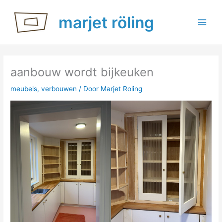
Ga
marjet röling
naar
de
inhoud
aanbouw wordt bijkeuken
meubels
,
verbouwen
/ Door
Marjet Roling