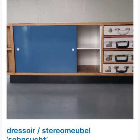
dressoir / stereomeubel
‘sehnsucht’