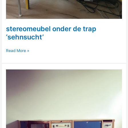
stereomeubel onder de trap
‘sehnsucht’
stereomeubel
Read More »
onder
de
trap
‘sehnsucht’