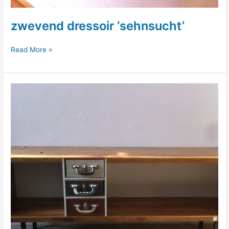
zwevend dressoir ‘sehnsucht’
zwevend
Read More »
dressoir
‘sehnsucht’