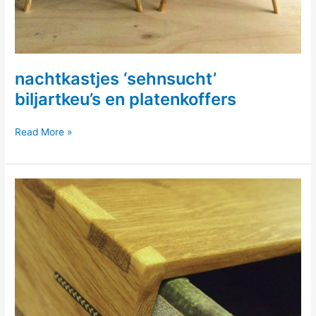
nachtkastjes ‘sehnsucht’
biljartkeu’s en platenkoffers
nachtkastjes
Read More »
‘sehnsucht’
biljartkeu’s
en
platenkoffers