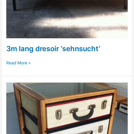
3m lang dresoir ‘sehnsucht’
3m
Read More »
lang
dresoir
‘sehnsucht’