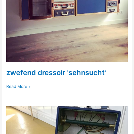
zwefend dressoir ‘sehnsucht’
zwefend
Read More »
dressoir
‘sehnsucht’