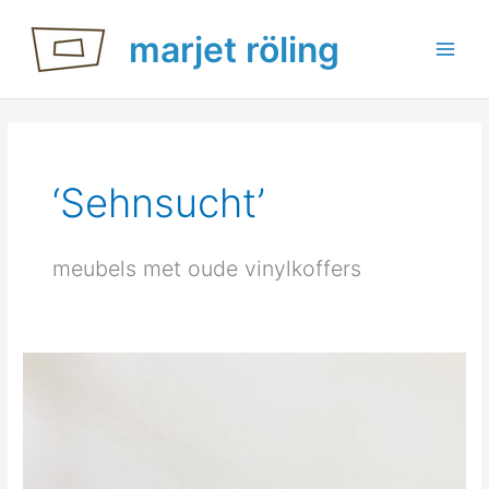
Ga
marjet röling
naar
de
inhoud
‘Sehnsucht’
meubels met oude vinylkoffers