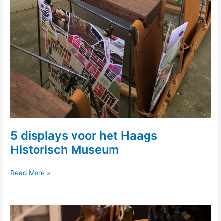
5 displays voor het Haags
Historisch Museum
5
Read More »
displays
voor
het