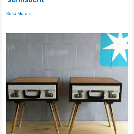
dressoir
Read More »
/
stereomeubel
‘sehnsucht’