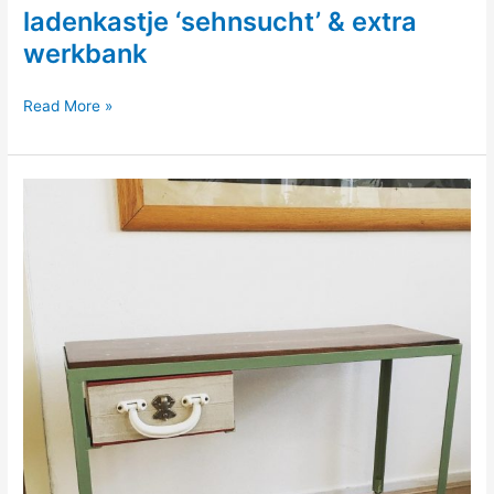
ladenkastje ‘sehnsucht’ & extra
werkbank
ladenkastje
Read More »
‘sehnsucht’
&
extra
werkbank