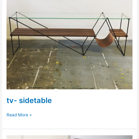
tv- sidetable
tv-
Read More »
sidetable