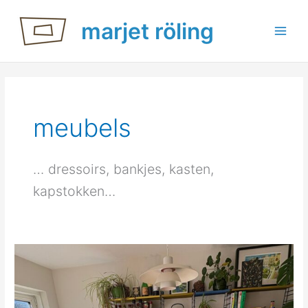
Ga
marjet röling
naar
de
inhoud
meubels
… dressoirs, bankjes, kasten,
kapstokken…