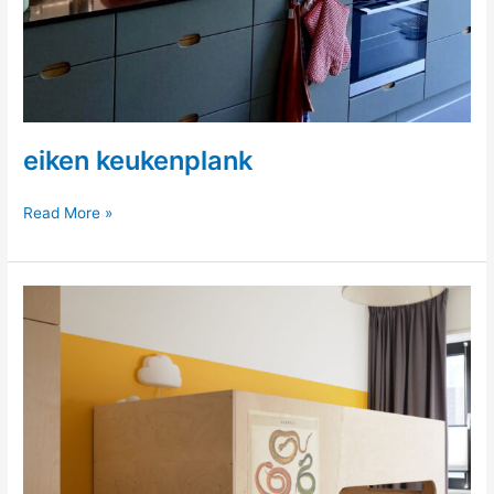
eiken keukenplank
eiken
Read More »
keukenplank