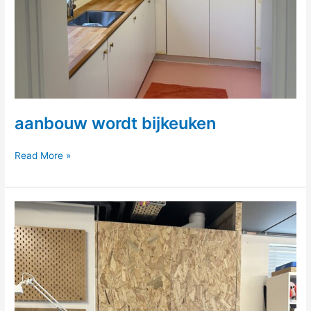
aanbouw wordt bijkeuken
aanbouw
Read More »
wordt
bijkeuken