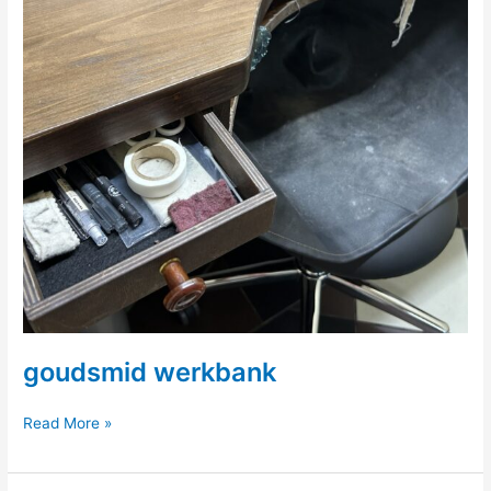
goudsmid werkbank
goudsmid
Read More »
werkbank