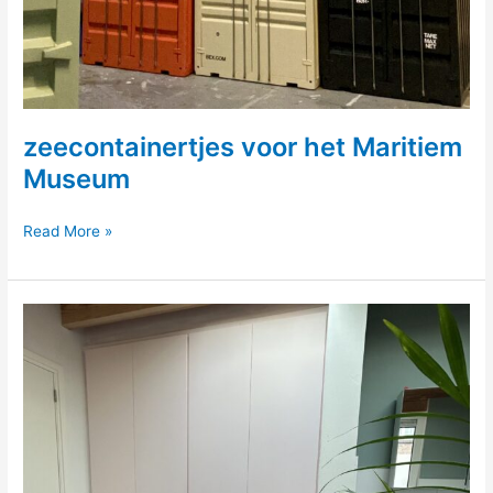
zeecontainertjes voor het Maritiem
Museum
zeecontainertjes
Read More »
voor
het
Maritiem
Museum