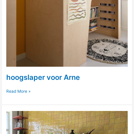
hoogslaper voor Arne
hoogslaper
Read More »
voor
Arne