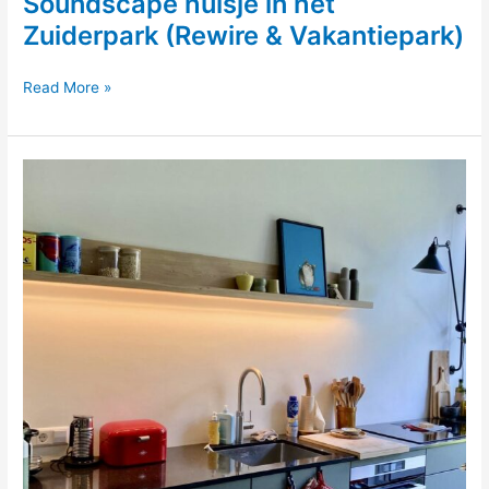
Soundscape huisje in het
Zuiderpark (Rewire & Vakantiepark)
Soundscape
Read More »
huisje
in
het
Zuiderpark
(Rewire
&
Vakantiepark)