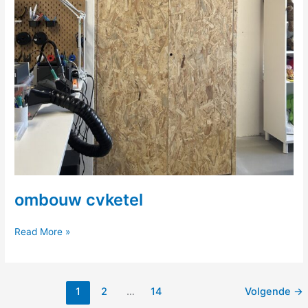
ombouw cvketel
ombouw
Read More »
cvketel
1
2
…
14
Volgende
→