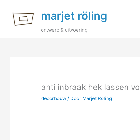
Ga
marjet röling
naar
de
inhoud
ontwerp & uitvoering
anti inbraak hek lassen vo
decorbouw
/ Door
Marjet Roling