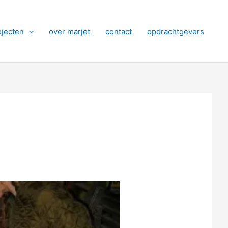
ojecten
over marjet
contact
opdrachtgevers