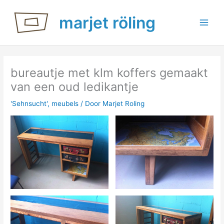
Ga
marjet röling
naar
de
inhoud
bureautje met klm koffers gemaakt
van een oud ledikantje
'Sehnsucht'
,
meubels
/ Door
Marjet Roling