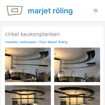
Ga
marjet röling
naar
de
inhoud
cirkel keukenplanken
meubels
,
verbouwen
/ Door
Marjet Roling