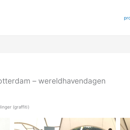
pr
 Rotterdam – wereldhavendagen
inger (graffiti)