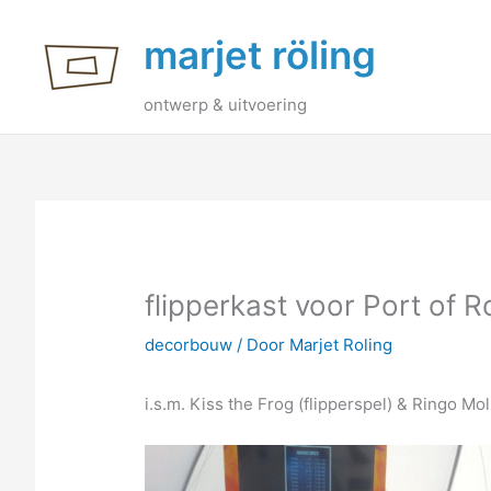
Ga
marjet röling
naar
de
inhoud
ontwerp & uitvoering
flipperkast voor Port of
decorbouw
/ Door
Marjet Roling
i.s.m. Kiss the Frog (flipperspel) & Ringo Moll