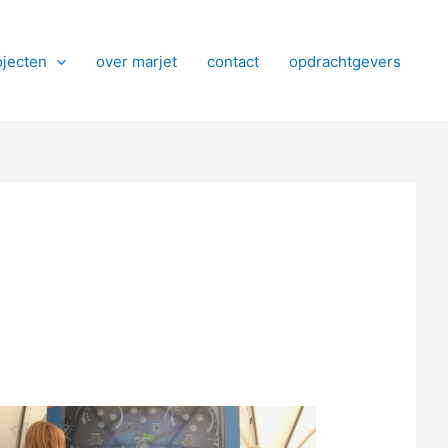
ojecten
over marjet
contact
opdrachtgevers