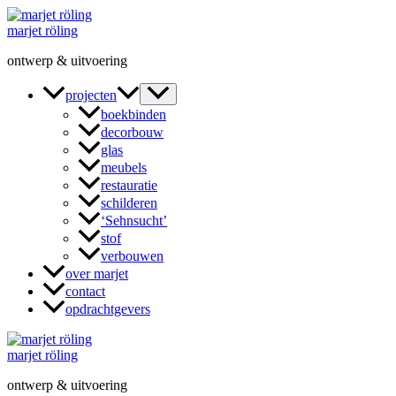
Ga
naar
marjet röling
de
ontwerp & uitvoering
inhoud
projecten
boekbinden
decorbouw
glas
meubels
restauratie
schilderen
‘Sehnsucht’
stof
verbouwen
over marjet
contact
opdrachtgevers
marjet röling
ontwerp & uitvoering