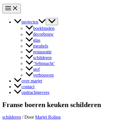
projecten
boekbinden
decorbouw
glas
meubels
restauratie
schilderen
‘Sehnsucht’
stof
verbouwen
over marjet
contact
opdrachtgevers
Franse boeren keuken schilderen
schilderen
/ Door
Marjet Roling