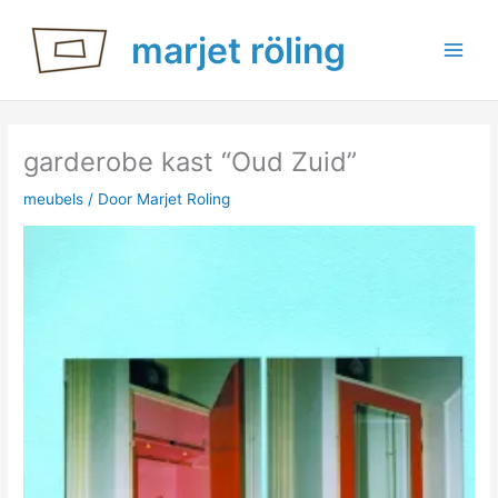
Ga
marjet röling
naar
de
inhoud
garderobe kast “Oud Zuid”
meubels
/ Door
Marjet Roling