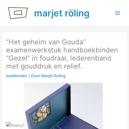
Ga
marjet röling
naar
de
inhoud
“Het geheim van Gouda”
examenwerkstuk handboekbinden
“Gezel” in foudraal, lederenband
met gouddruk en relief.
boekbinden
/ Door
Marjet Roling