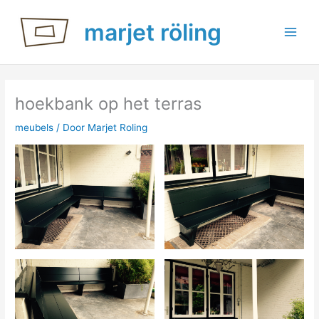
Ga
marjet röling
naar
de
inhoud
hoekbank op het terras
meubels
/ Door
Marjet Roling