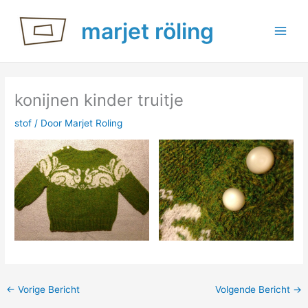
Ga
marjet röling
naar
de
inhoud
konijnen kinder truitje
stof
/ Door
Marjet Roling
←
Vorige Bericht
Volgende Bericht
→