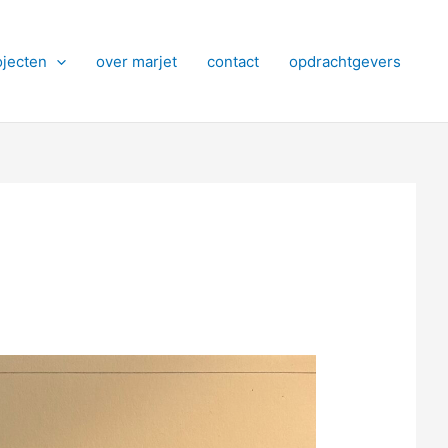
ojecten
over marjet
contact
opdrachtgevers