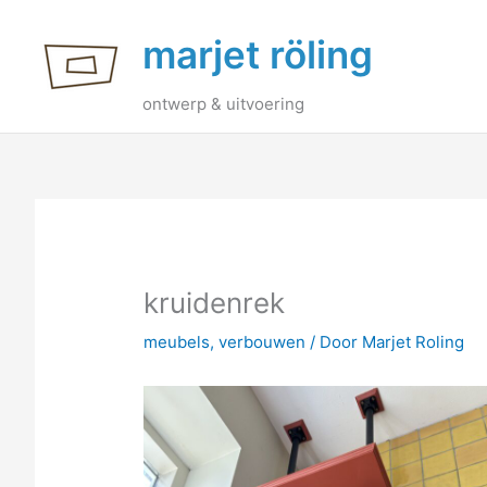
Ga
marjet röling
naar
de
inhoud
ontwerp & uitvoering
kruidenrek
meubels
,
verbouwen
/ Door
Marjet Roling