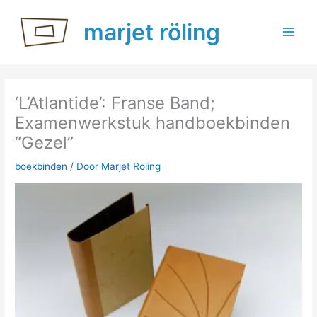
Ga
marjet röling
naar
de
inhoud
‘L’Atlantide’: Franse Band;
Examenwerkstuk handboekbinden
“Gezel”
boekbinden
/ Door
Marjet Roling