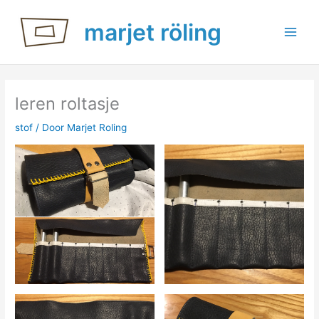
Ga
marjet röling
naar
de
inhoud
leren roltasje
stof
/ Door
Marjet Roling