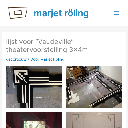
Ga
marjet röling
naar
de
inhoud
lijst voor “Vaudeville”
theatervoorstelling 3x4m
decorbouw
/ Door
Marjet Roling