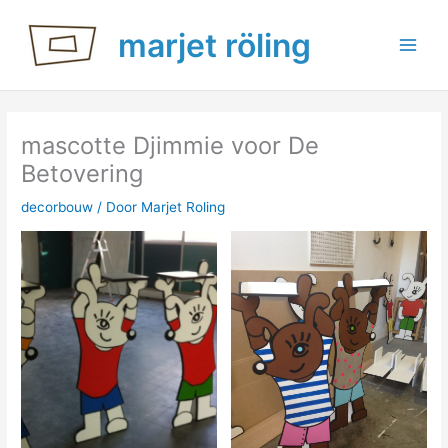
Ga
marjet röling
naar
de
inhoud
mascotte Djimmie voor De
Betovering
decorbouw
/ Door
Marjet Roling