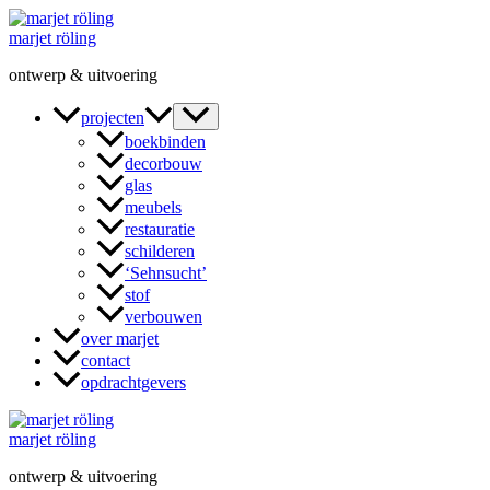
Ga
naar
marjet röling
de
ontwerp & uitvoering
inhoud
projecten
boekbinden
decorbouw
glas
meubels
restauratie
schilderen
‘Sehnsucht’
stof
verbouwen
over marjet
contact
opdrachtgevers
marjet röling
ontwerp & uitvoering