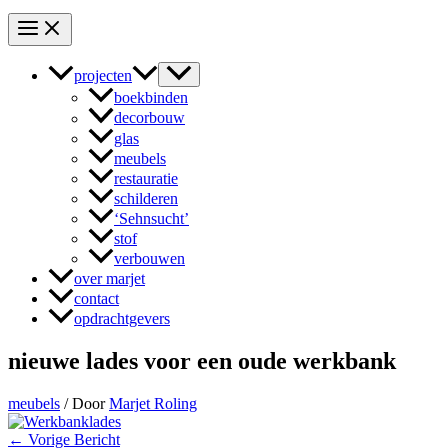
projecten
boekbinden
decorbouw
glas
meubels
restauratie
schilderen
‘Sehnsucht’
stof
verbouwen
over marjet
contact
opdrachtgevers
nieuwe lades voor een oude werkbank
meubels
/ Door
Marjet Roling
←
Vorige Bericht