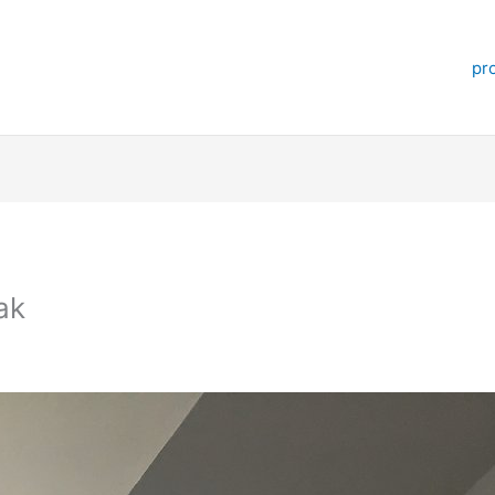
pr
ak