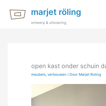
Ga
marjet röling
naar
de
inhoud
ontwerp & uitvoering
open kast onder schuin d
meubels
,
verbouwen
/ Door
Marjet Roling