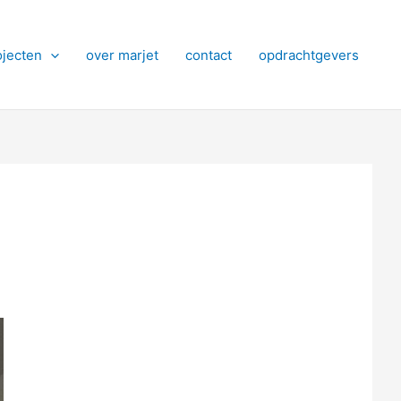
ojecten
over marjet
contact
opdrachtgevers