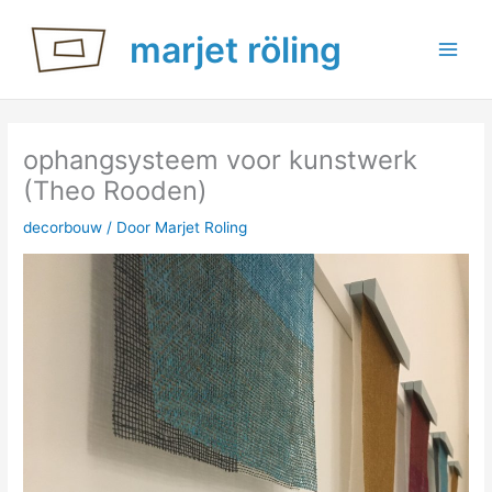
Ga
marjet röling
naar
de
inhoud
ophangsysteem voor kunstwerk
(Theo Rooden)
decorbouw
/ Door
Marjet Roling