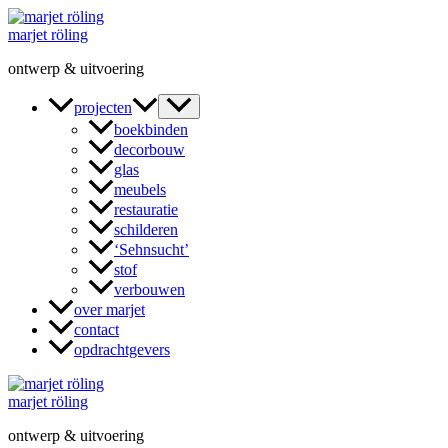
Ga
naar
marjet röling
de
ontwerp & uitvoering
inhoud
projecten
boekbinden
decorbouw
glas
meubels
restauratie
schilderen
‘Sehnsucht’
stof
verbouwen
over marjet
contact
opdrachtgevers
marjet röling
ontwerp & uitvoering