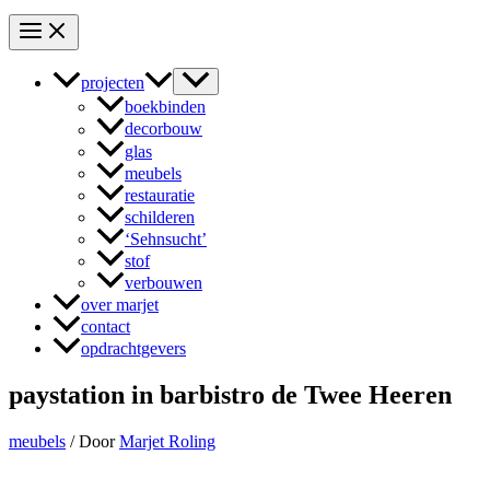
projecten
boekbinden
decorbouw
glas
meubels
restauratie
schilderen
‘Sehnsucht’
stof
verbouwen
over marjet
contact
opdrachtgevers
paystation in barbistro de Twee Heeren
meubels
/ Door
Marjet Roling