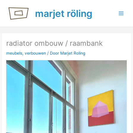
Ga
marjet röling
naar
de
inhoud
radiator ombouw / raambank
meubels
,
verbouwen
/ Door
Marjet Roling