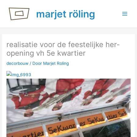
Ga
marjet röling
naar
de
inhoud
realisatie voor de feestelijke her-
opening vh 5e kwartier
decorbouw
/ Door
Marjet Roling