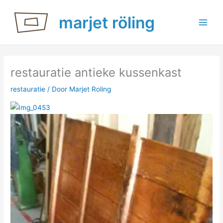
Ga
marjet röling
naar
de
inhoud
restauratie antieke kussenkast
restauratie
/ Door
Marjet Roling