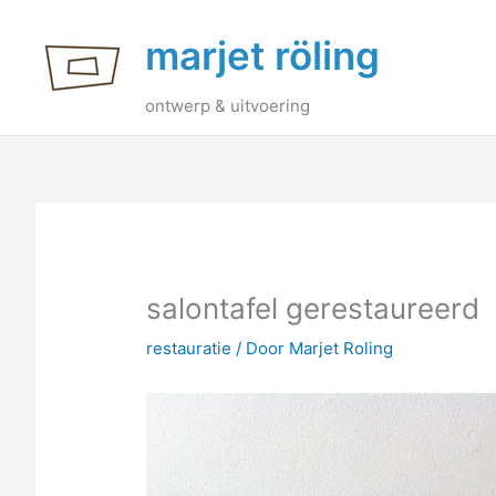
Ga
marjet röling
naar
de
inhoud
ontwerp & uitvoering
salontafel gerestaureerd
restauratie
/ Door
Marjet Roling