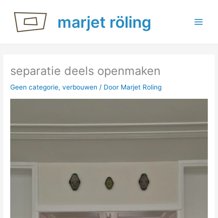
Ga
marjet röling
naar
de
inhoud
separatie deels openmaken
Geen categorie
,
verbouwen
/ Door
Marjet Roling