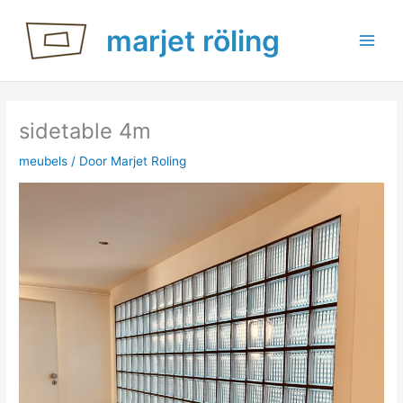
Ga
marjet röling
naar
de
inhoud
sidetable 4m
meubels
/ Door
Marjet Roling