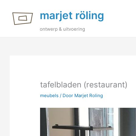
Ga
marjet röling
naar
de
inhoud
ontwerp & uitvoering
tafelbladen (restaurant)
meubels
/ Door
Marjet Roling