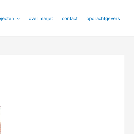
ojecten
over marjet
contact
opdrachtgevers