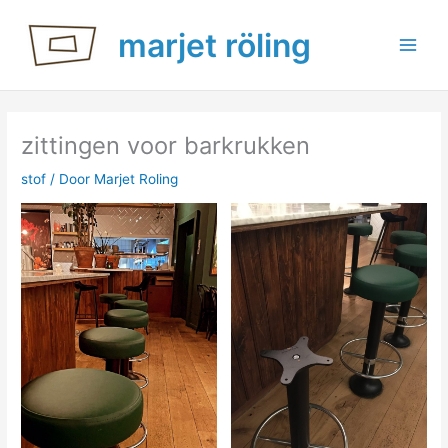
Ga
marjet röling
naar
de
inhoud
zittingen voor barkrukken
stof
/ Door
Marjet Roling