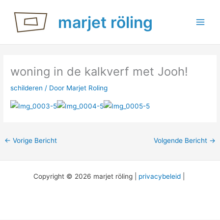
Ga
marjet röling
naar
de
inhoud
woning in de kalkverf met Jooh!
schilderen
/ Door
Marjet Roling
←
Vorige Bericht
Volgende Bericht
→
Copyright © 2026 marjet röling |
privacybeleid
|