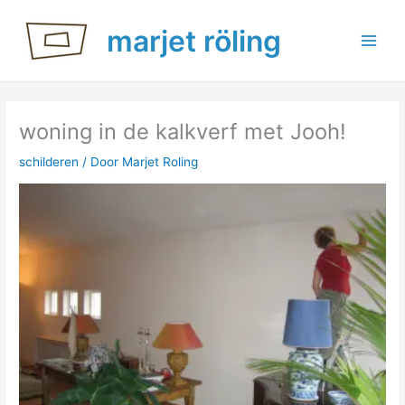
Ga
marjet röling
naar
de
inhoud
woning in de kalkverf met Jooh!
schilderen
/ Door
Marjet Roling