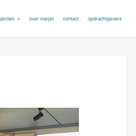
ojecten
over marjet
contact
opdrachtgevers