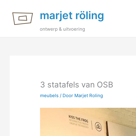
Ga
marjet röling
naar
de
inhoud
ontwerp & uitvoering
3 statafels van OSB
meubels
/ Door
Marjet Roling