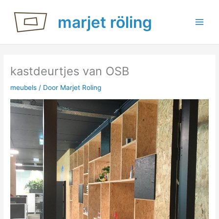
Ga
marjet röling
naar
de
inhoud
kastdeurtjes van OSB
meubels
/ Door
Marjet Roling