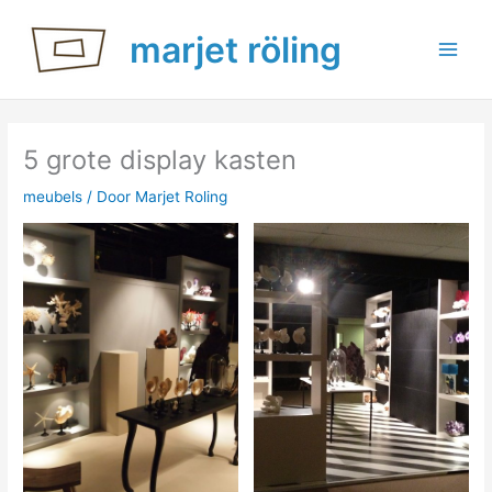
Ga
marjet röling
naar
de
inhoud
5 grote display kasten
meubels
/ Door
Marjet Roling