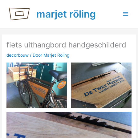
Ga
marjet röling
naar
de
inhoud
fiets uithangbord handgeschilderd
decorbouw
/ Door
Marjet Roling