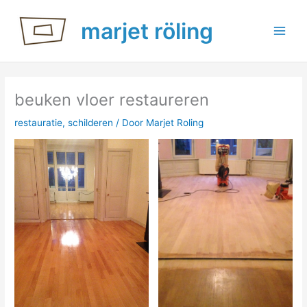
Ga
marjet röling
naar
de
inhoud
beuken vloer restaureren
restauratie
,
schilderen
/ Door
Marjet Roling