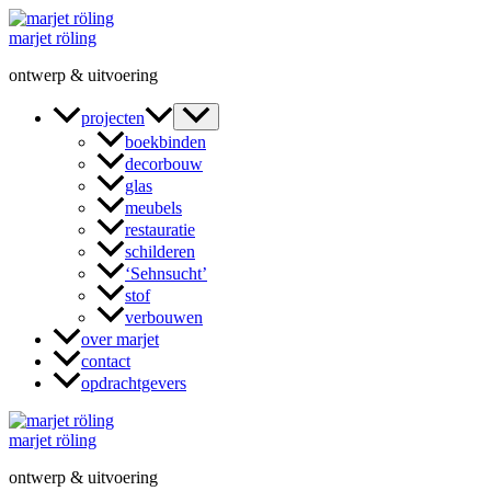
Ga
naar
marjet röling
de
ontwerp & uitvoering
inhoud
projecten
boekbinden
decorbouw
glas
meubels
restauratie
schilderen
‘Sehnsucht’
stof
verbouwen
over marjet
contact
opdrachtgevers
marjet röling
ontwerp & uitvoering