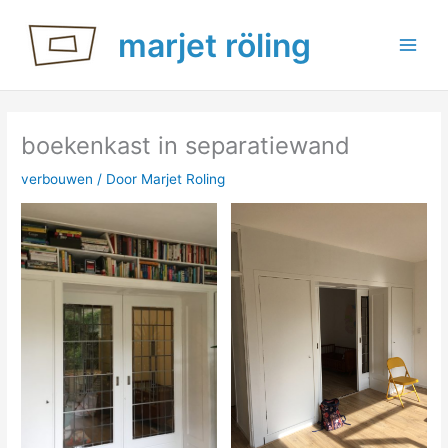
Ga
marjet röling
naar
de
inhoud
boekenkast in separatiewand
verbouwen
/ Door
Marjet Roling