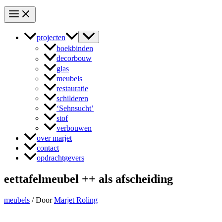
projecten
boekbinden
decorbouw
glas
meubels
restauratie
schilderen
‘Sehnsucht’
stof
verbouwen
over marjet
contact
opdrachtgevers
eettafelmeubel ++ als afscheiding
meubels
/ Door
Marjet Roling