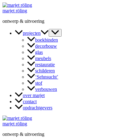
Ga
naar
marjet röling
de
ontwerp & uitvoering
inhoud
projecten
boekbinden
decorbouw
glas
meubels
restauratie
schilderen
‘Sehnsucht’
stof
verbouwen
over marjet
contact
opdrachtgevers
marjet röling
ontwerp & uitvoering