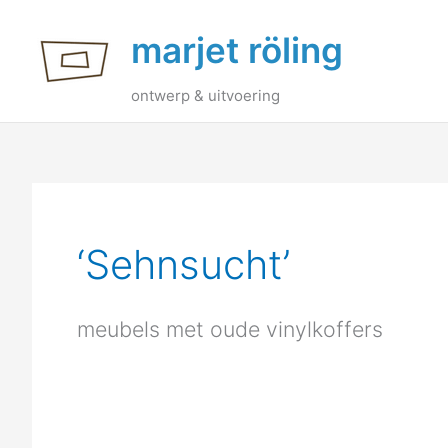
Ga
marjet röling
naar
de
inhoud
ontwerp & uitvoering
‘Sehnsucht’
meubels met oude vinylkoffers