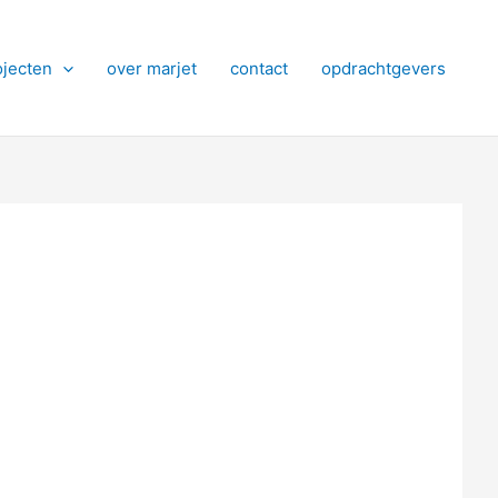
ojecten
over marjet
contact
opdrachtgevers