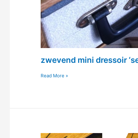
zwevend mini dressoir ‘s
zwevend
Read More »
mini
dressoir
‘sehnsucht’
6/8