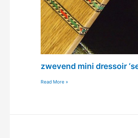
zwevend mini dressoir ‘s
zwevend
Read More »
mini
dressoir
‘sehnsucht’
7/8