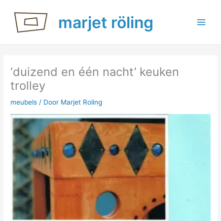
Ga
marjet röling
naar
de
inhoud
‘duizend en één nacht’ keuken
trolley
meubels
/ Door
Marjet Roling