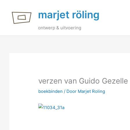
Ga
marjet röling
naar
de
inhoud
ontwerp & uitvoering
verzen van Guido Gezelle
boekbinden
/ Door
Marjet Roling