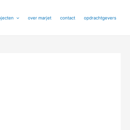
ojecten
over marjet
contact
opdrachtgevers