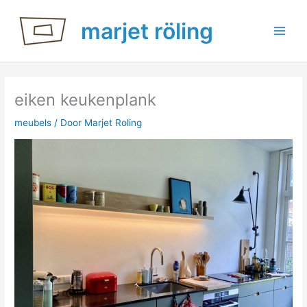
Ga
marjet röling
naar
de
inhoud
eiken keukenplank
meubels
/ Door
Marjet Roling