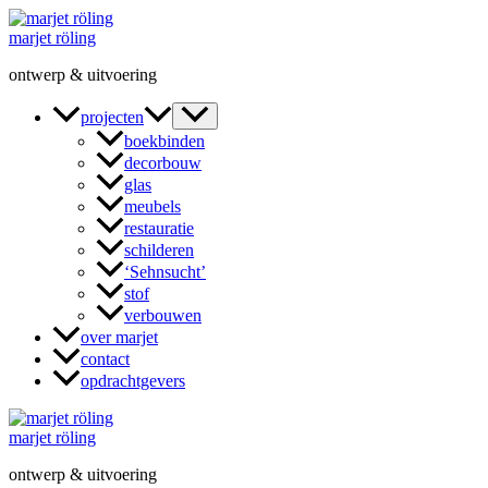
Ga
naar
marjet röling
de
ontwerp & uitvoering
inhoud
projecten
boekbinden
decorbouw
glas
meubels
restauratie
schilderen
‘Sehnsucht’
stof
verbouwen
over marjet
contact
opdrachtgevers
marjet röling
ontwerp & uitvoering