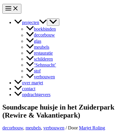
projecten
boekbinden
decorbouw
glas
meubels
restauratie
schilderen
‘Sehnsucht’
stof
verbouwen
over marjet
contact
opdrachtgevers
Soundscape huisje in het Zuiderpark
(Rewire & Vakantiepark)
decorbouw
,
meubels
,
verbouwen
/ Door
Marjet Roling