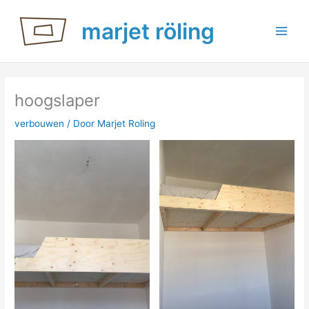
Ga
marjet röling
naar
de
inhoud
hoogslaper
verbouwen
/ Door
Marjet Roling