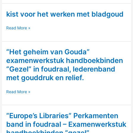
“hand-
kist voor het werken met bladgoud
boekbindtechniek:
Engelse
band”
kist
Read More »
voor
het
“Het geheim van Gouda”
werken
met
examenwerkstuk handboekbinden
bladgoud
“Gezel” in foudraal, lederenband
met gouddruk en relief.
“Het
Read More »
geheim
van
“Europe’s Libraries” Perkamenten
Gouda”
examenwerkstuk
band in foudraal – Examenwerkstuk
handboekbinden
handboekbinden “gezel”