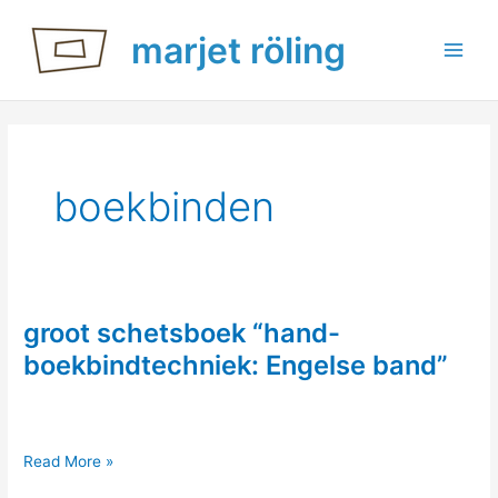
Ga
marjet röling
naar
de
inhoud
boekbinden
groot schetsboek “hand-
boekbindtechniek: Engelse band”
groot
Read More »
schetsboek