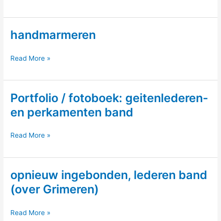
–
op
handmarmeren
enveloppen
handmarmeren
Read More »
Portfolio / fotoboek: geitenlederen-
en perkamenten band
Portfolio
Read More »
/
fotoboek:
opnieuw ingebonden, lederen band
geitenlederen-
en
(over Grimeren)
perkamenten
band
opnieuw
Read More »