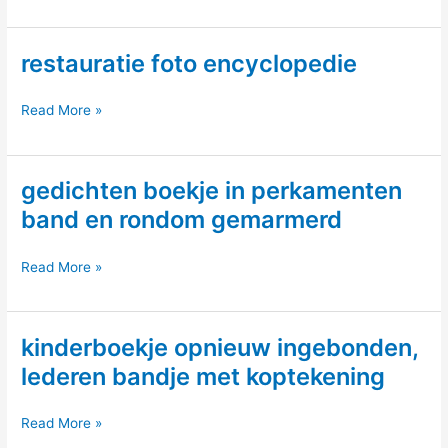
ingebonden,
lederen
restauratie foto encyclopedie
band
(over
Grimeren)
restauratie
Read More »
foto
encyclopedie
gedichten boekje in perkamenten
band en rondom gemarmerd
gedichten
Read More »
boekje
in
kinderboekje opnieuw ingebonden,
perkamenten
band
lederen bandje met koptekening
en
rondom
kinderboekje
Read More »
gemarmerd
opnieuw