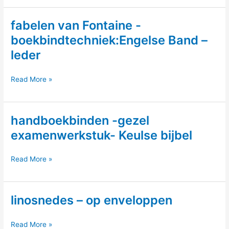
eindexamen
fabelen van Fontaine -
werkstukken
handboekbinden
boekbindtechniek:Engelse Band –
‘Gezel’
leder
fabelen
Read More »
van
Fontaine
handboekbinden -gezel
-
boekbindtechniek:Engelse
examenwerkstuk- Keulse bijbel
Band
–
handboekbinden
Read More »
leder
-
gezel
linosnedes – op enveloppen
examenwerkstuk-
Keulse
bijbel
linosnedes
Read More »