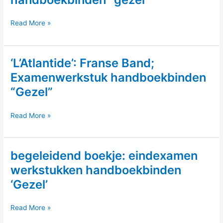
“Gezel”
in
“Europe’s
Read More »
foudraal,
Libraries”
lederenband
Perkamenten
met
‘L’Atlantide’: Franse Band;
band
gouddruk
in
Examenwerkstuk handboekbinden
en
foudraal
“Gezel”
relief.
–
Examenwerkstuk
‘L’Atlantide’:
Read More »
handboekbinden
Franse
“gezel”
Band;
begeleidend boekje: eindexamen
Examenwerkstuk
handboekbinden
werkstukken handboekbinden
“Gezel”
‘Gezel’
begeleidend
Read More »
boekje: